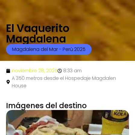
El Vaquerito
Magdalena
Magdalena del Mar - Perú 2025
noviembre 28, 2025
8:33 am
A 350 metros desde el Hospedaje Magdalen
House
Imágenes del destino